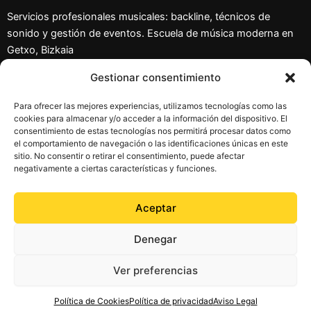
Servicios profesionales musicales: backline, técnicos de
sonido y gestión de eventos. Escuela de música moderna en
Getxo, Bizkaia
Gestionar consentimiento
Aviso Legal
Para ofrecer las mejores experiencias, utilizamos tecnologías como las
Política de privacidad
cookies para almacenar y/o acceder a la información del dispositivo. El
Política de Cookies
consentimiento de estas tecnologías nos permitirá procesar datos como
el comportamiento de navegación o las identificaciones únicas en este
Más información sobre las Cookies
sitio. No consentir o retirar el consentimiento, puede afectar
negativamente a ciertas características y funciones.
Aceptar
Denegar
Ver preferencias
Copyright © 2026 Riffmusic | Todos los derechos reservados
Política de Cookies
Política de privacidad
Aviso Legal